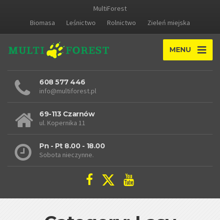
MultiForest
Biomasa
Leśnictwo
Rolnictwo
Zieleń miejska
MENU
608 577 446
info@multiforest.pl
69-113 Czarnów
ul. Kopernika 11
Pn - Pt 8.00 - 18.00
Sobota nieczynne.