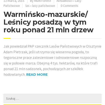
12 marca, 2015
By
Multi Forest
Aktualności
•
Lasy
Państwowe
las
•
lasy państwowe
0 Comments
Warmińsko-mazurskie/
Leśnicy posadzą w tym
roku ponad 21 mln drzew
Jak powiedział PAP rzecznik Lasów Państwowych w Olsztynie
Adam Pietrzak, jeśli utrzyma się wiosenna pogoda, to
tegoroczne prace zalesieniowe i odnowieniowe rozpoczną
się w połowie marca. Obejmą 4 tys. hektarów, na które trafi
ponad 21 mln sadzonek, pochodzących ze szkółek
hodowlanych.
READ MORE