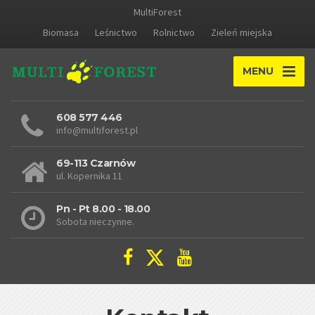
MultiForest
Biomasa
Leśnictwo
Rolnictwo
Zieleń miejska
MENU
608 577 446
info@multiforest.pl
69-113 Czarnów
ul. Kopernika 11
Pn - Pt 8.00 - 18.00
Sobota nieczynne.